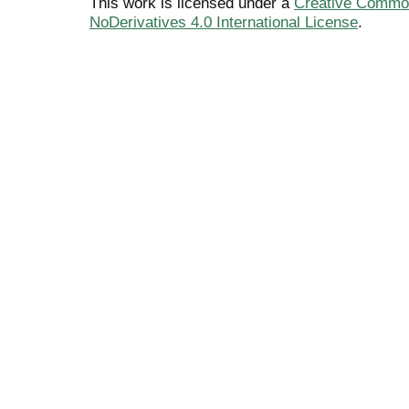
This work is licensed under a
Creative Common
NoDerivatives 4.0 International License
.