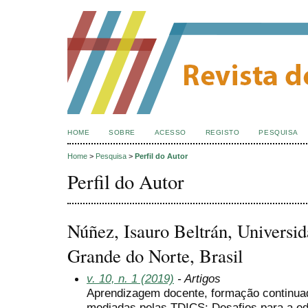
HOME
SOBRE
ACESSO
REGISTO
PESQUISA
Home
>
Pesquisa
>
Perfil do Autor
Perfil do Autor
Núñez, Isauro Beltrán, Universi
Grande do Norte, Brasil
v. 10, n. 1 (2019)
- Artigos
Aprendizagem docente, formação continua
mediadas pelas TDICS: Desafios para a e