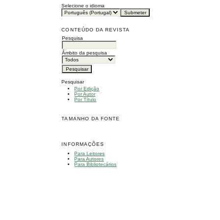
Selecione o idioma
CONTEÚDO DA REVISTA
Pesquisa
Âmbito da pesquisa
Pesquisar
Por Edição
Por Autor
Por Título
TAMANHO DA FONTE
INFORMAÇÕES
Para Leitores
Para Autores
Para Bibliotecários