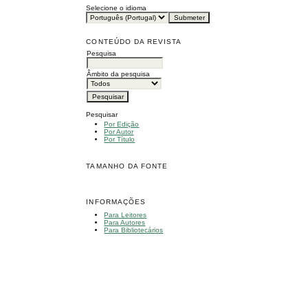
Selecione o idioma
CONTEÚDO DA REVISTA
Pesquisa
Âmbito da pesquisa
Pesquisar
Por Edição
Por Autor
Por Título
TAMANHO DA FONTE
INFORMAÇÕES
Para Leitores
Para Autores
Para Bibliotecários