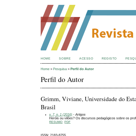
HOME
SOBRE
ACESSO
REGISTO
PESQ
Home
>
Pesquisa
>
Perfil do Autor
Perfil do Autor
Grimm, Viviane, Universidade do Estad
Brasil
v. 7, n. 1 (2016)
- Artigos
Heróis ou vilões? Os discursos pedagógicos sobre os profes
RESUMO
PDF
ISSN: 2183-8755