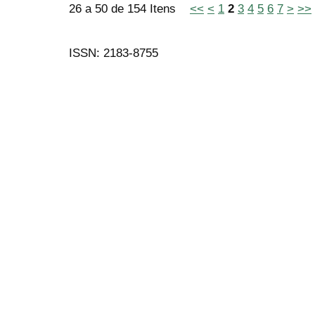
26 a 50 de 154 Itens
<<
<
1
2
3
4
5
6
7
>
>>
ISSN: 2183-8755