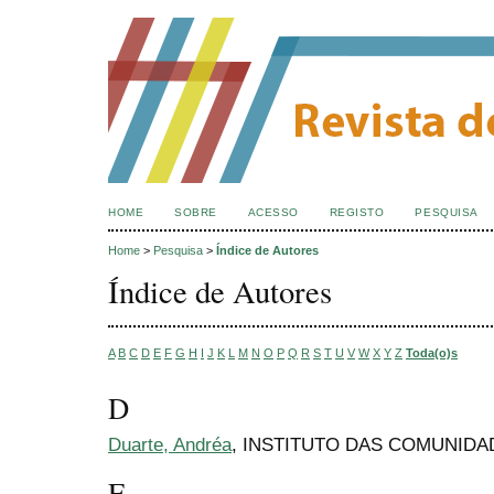
HOME
SOBRE
ACESSO
REGISTO
PESQUISA
Home
>
Pesquisa
>
Índice de Autores
Índice de Autores
A
B
C
D
E
F
G
H
I
J
K
L
M
N
O
P
Q
R
S
T
U
V
W
X
Y
Z
Toda(o)s
D
Duarte, Andréa
, INSTITUTO DAS COMUNIDA
F