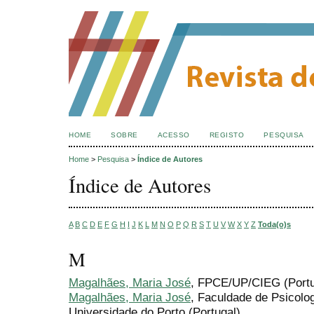
HOME
SOBRE
ACESSO
REGISTO
PESQUISA
Home
>
Pesquisa
>
Índice de Autores
Índice de Autores
A
B
C
D
E
F
G
H
I
J
K
L
M
N
O
P
Q
R
S
T
U
V
W
X
Y
Z
Toda(o)s
M
Magalhães, Maria José
, FPCE/UP/CIEG (Portu
Magalhães, Maria José
, Faculdade de Psicolo
Universidade do Porto (Portugal)