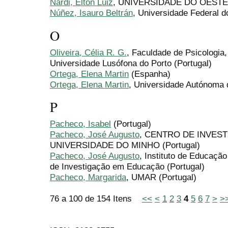
Nardi, Elton Luiz
, UNIVERSIDADE DO OESTE 
Núñez, Isauro Beltrán
, Universidade Federal d
O
Oliveira, Célia R. G.
, Faculdade de Psicologia
Universidade Lusófona do Porto (Portugal)
Ortega, Elena Martin
(Espanha)
Ortega, Elena Martin
, Universidade Autónoma 
P
Pacheco, Isabel
(Portugal)
Pacheco, José Augusto
, CENTRO DE INVES
UNIVERSIDADE DO MINHO (Portugal)
Pacheco, José Augusto
, Instituto de Educaçã
de Investigação em Educação (Portugal)
Pacheco, Margarida
, UMAR (Portugal)
76 a 100 de 154 Itens
<<
<
1
2
3
4
5
6
7
>
>