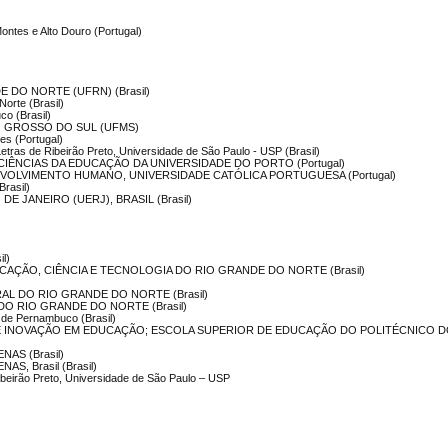
ontes e Alto Douro (Portugal)
 DO NORTE (UFRN) (Brasil)
Norte (Brasil)
co (Brasil)
O GROSSO DO SUL (UFMS)
es (Portugal)
Letras de Ribeirão Preto, Universidade de São Paulo - USP (Brasil)
E CIÊNCIAS DA EDUCAÇÃO DA UNIVERSIDADE DO PORTO (Portugal)
VOLVIMENTO HUMANO, UNIVERSIDADE CATÓLICA PORTUGUESA (Portugal)
Brasil)
E JANEIRO (UERJ), BRASIL (Brasil)
il)
CAÇÃO, CIÊNCIA E TECNOLOGIA DO RIO GRANDE DO NORTE (Brasil)
AL DO RIO GRANDE DO NORTE (Brasil)
DO RIO GRANDE DO NORTE (Brasil)
 de Pernambuco (Brasil)
O E INOVAÇÃO EM EDUCAÇÃO; ESCOLA SUPERIOR DE EDUCAÇÃO DO POLITÉCNICO 
ENAS (Brasil)
NAS, Brasil (Brasil)
Ribeirão Preto, Universidade de São Paulo – USP