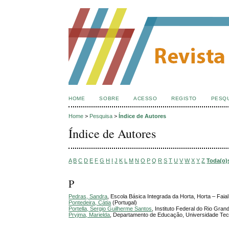
HOME
SOBRE
ACESSO
REGISTO
PESQ
Home
>
Pesquisa
>
Índice de Autores
Índice de Autores
A
B
C
D
E
F
G
H
I
J
K
L
M
N
O
P
Q
R
S
T
U
V
W
X
Y
Z
Toda(o)
P
Pedras, Sandra
, Escola Básica Integrada da Horta, Horta – Fa
Pontedeira, Cátia
(Portugal)
Portella, Sergio Guilherme Santos
, Instituto Federal do Rio Grand
Pryjma, Marielda
, Departamento de Educação, Universidade Tecn