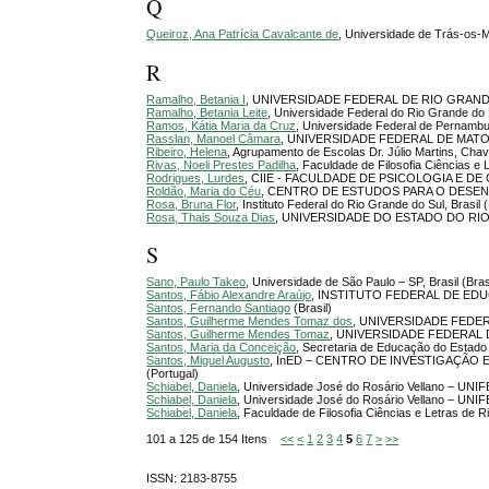
Q
Queiroz, Ana Patrícia Cavalcante de
, Universidade de Trás-os-M
R
Ramalho, Betania I
, UNIVERSIDADE FEDERAL DE RIO GRANDE
Ramalho, Betania Leite
, Universidade Federal do Rio Grande do 
Ramos, Kátia Maria da Cruz
, Universidade Federal de Pernambu
Rasslan, Manoel Câmara
, UNIVERSIDADE FEDERAL DE MAT
Ribeiro, Helena
, Agrupamento de Escolas Dr. Júlio Martins, Chav
Rivas, Noeli Prestes Padilha
, Faculdade de Filosofia Ciências e 
Rodrigues, Lurdes
, CIIE - FACULDADE DE PSICOLOGIA E D
Roldão, Maria do Céu
, CENTRO DE ESTUDOS PARA O DESEN
Rosa, Bruna Flor
, Instituto Federal do Rio Grande do Sul, Brasil (
Rosa, Thais Souza Dias
, UNIVERSIDADE DO ESTADO DO RIO D
S
Sano, Paulo Takeo
, Universidade de São Paulo – SP, Brasil (Bras
Santos, Fábio Alexandre Araújo
, INSTITUTO FEDERAL DE EDU
Santos, Fernando Santiago
(Brasil)
Santos, Guilherme Mendes Tomaz dos
, UNIVERSIDADE FEDER
Santos, Guilherme Mendes Tomaz
, UNIVERSIDADE FEDERAL 
Santos, Maria da Conceição
, Secretaria de Educação do Estado
Santos, Miguel Augusto
, InED – CENTRO DE INVESTIGAÇÃ
(Portugal)
Schiabel, Daniela
, Universidade José do Rosário Vellano – UNIF
Schiabel, Daniela
, Universidade José do Rosário Vellano – UNIFE
Schiabel, Daniela
, Faculdade de Filosofia Ciências e Letras de 
101 a 125 de 154 Itens
<<
<
1
2
3
4
5
6
7
>
>>
ISSN: 2183-8755