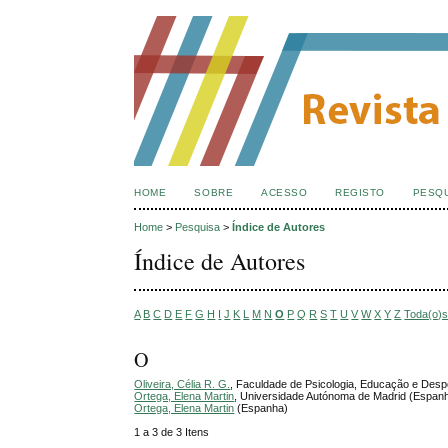
HOME
SOBRE
ACESSO
REGISTO
PESQ
Home
>
Pesquisa
>
Índice de Autores
Índice de Autores
A
B
C
D
E
F
G
H
I
J
K
L
M
N
O
P
Q
R
S
T
U
V
W
X
Y
Z
Toda(o)
O
Oliveira, Célia R. G.
, Faculdade de Psicologia, Educação e Desp
Ortega, Elena Martin
, Universidade Autónoma de Madrid (Espan
Ortega, Elena Martin
(Espanha)
1 a 3 de 3 Itens