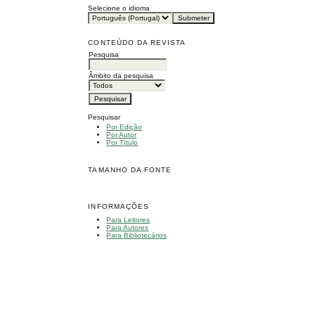
Selecione o idioma
CONTEÚDO DA REVISTA
Pesquisa
Âmbito da pesquisa
Pesquisar
Por Edição
Por Autor
Por Título
TAMANHO DA FONTE
INFORMAÇÕES
Para Leitores
Para Autores
Para Bibliotecários