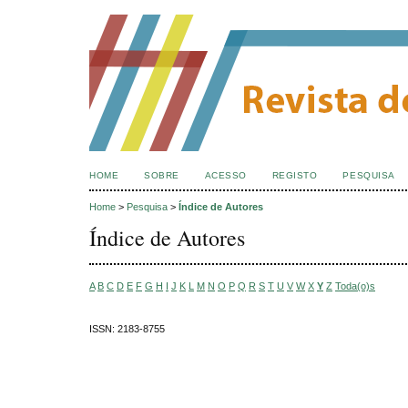
HOME
SOBRE
ACESSO
REGISTO
PESQUISA
Home
>
Pesquisa
>
Índice de Autores
Índice de Autores
A
B
C
D
E
F
G
H
I
J
K
L
M
N
O
P
Q
R
S
T
U
V
W
X
Y
Z
Toda(o)s
ISSN: 2183-8755