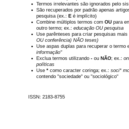
Termos irrelevantes são ignorados pelo si
São recuperados por padrão apenas artig
pesquisa (ex.:
E
é implícito)
Combine múltiplos termos com
OU
para en
outro termo; ex.:
educação OU pesquisa
Use parênteses para criar pesquisas mais
OU conferência) NÃO teses)
Use aspas duplas para recuperar o termo e
informação"
Exclua termos utilizando
-
ou
NÃO
; ex.:
on
políticas
Use
*
como caracter coringa; ex.:
soci* mo
contendo "sociedade" ou "sociológico"
ISSN: 2183-8755