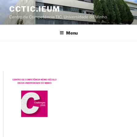
Saltar
CCTIC.IEUM
para
Centro de Competência TIC. Universidade do Minho
o
conteúdo
Menu