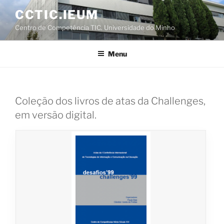
Saltar
CCTIC.IEUM
para
Centro de Competência TIC. Universidade do Minho
o
conteúdo
Menu
Coleção dos livros de atas da Challenges,
em versão digital.