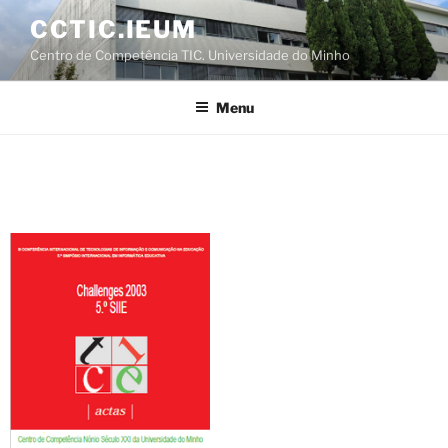
Saltar
CCTIC.IEUM
para
Centro de Competência TIC. Universidade do Minho
o
conteúdo
Menu