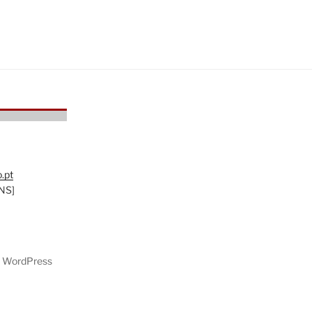
.pt
NS]
m WordPress