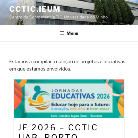
Saltar
CCTIC.IEUM
para
Centro de Competência TIC. Universidade do Minho
o
conteúdo
Menu
Estamos a compilar a coleção de projetos e iniciativas
em que estamos envolvidos.
JE 2026 – CCTIC
UAB, PORTO