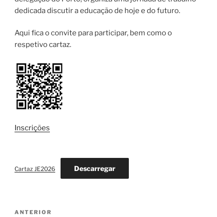
dedicada discutir a educação de hoje e do futuro.
Aqui fica o convite para participar, bem como o
respetivo cartaz.
Inscrições
Descarregar
Cartaz JE2026
Navegação
Conteúdo
ANTERIOR