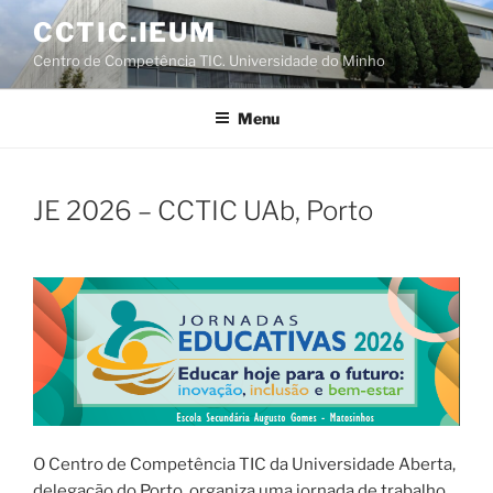
Saltar
CCTIC.IEUM
para
Centro de Competência TIC. Universidade do Minho
o
conteúdo
Menu
JE 2026 – CCTIC UAb, Porto
O Centro de Competência TIC da Universidade Aberta,
delegação do Porto, organiza uma jornada de trabalho