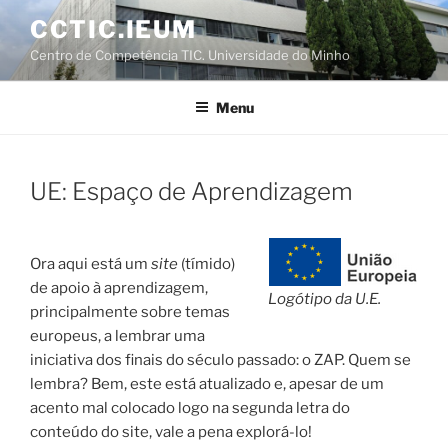
Saltar
CCTIC.IEUM
para
Centro de Competência TIC. Universidade do Minho
o
conteúdo
Menu
UE: Espaço de Aprendizagem
Ora aqui está um
site
(tímido)
de apoio à aprendizagem,
Logótipo da U.E.
principalmente sobre temas
europeus, a lembrar uma
iniciativa dos finais do século passado: o ZAP. Quem se
lembra? Bem, este está atualizado e, apesar de um
acento mal colocado logo na segunda letra do
conteúdo do site, vale a pena explorá-lo!