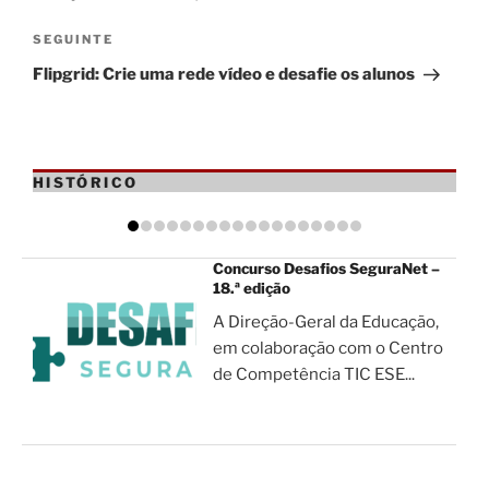
artigos
Conteúdo
SEGUINTE
seguinte
Flipgrid: Crie uma rede vídeo e desafie os alunos
HISTÓRICO
Concurso Desafios SeguraNet –
18.ª edição
A Direção-Geral da Educação,
em colaboração com o Centro
de Competência TIC ESE...