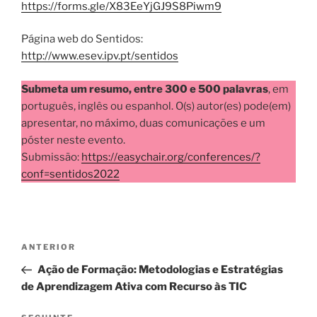
https://forms.gle/X83EeYjGJ9S8Piwm9
Página web do Sentidos:
http://www.esev.ipv.pt/sentidos
Submeta um resumo, entre 300 e 500 palavras
, em
português, inglês ou espanhol. O(s) autor(es) pode(em)
apresentar, no máximo, duas comunicações e um
póster neste evento.
Submissão:
https://easychair.org/conferences/?
conf=sentidos2022
Navegação
Conteúdo
ANTERIOR
de
anterior
Ação de Formação: Metodologias e Estratégias
artigos
de Aprendizagem Ativa com Recurso às TIC