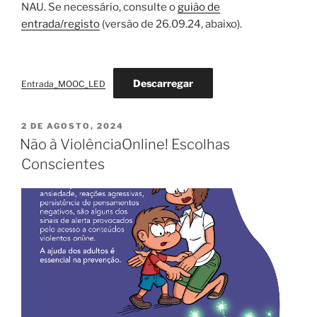
NAU. Se necessário, consulte o
guião de
entrada/registo
(versão de 26.09.24, abaixo).
Descarregar
Entrada_MOOC_LED
PUBLICADO
2 DE AGOSTO, 2024
EM
Não à ViolênciaOnline! Escolhas
Conscientes