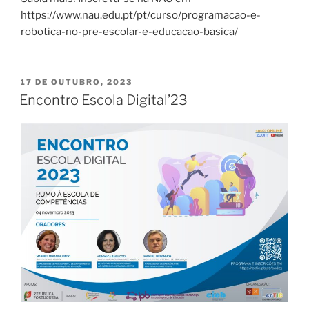
https://www.nau.edu.pt/pt/curso/programacao-e-
robotica-no-pre-escolar-e-educacao-basica/
PUBLICADO
17 DE OUTUBRO, 2023
EM
Encontro Escola Digital’23