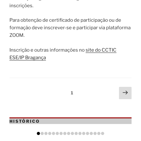
inscrições.
Para obtenção de certificado de participação ou de
formação deve inscrever-se e participar via plataforma
ZOOM.
Inscrição e outras informações no
site do CCTIC
ESE/IP Bragança
Paginação
Pági
Página
1
segu
dos
conteúdos
HISTÓRICO