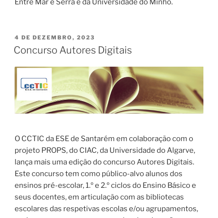
Entre Mar e Serra e da Universidade do Minho.
PUBLICADO
4 DE DEZEMBRO, 2023
EM
Concurso Autores Digitais
O CCTIC da ESE de Santarém em colaboração com o
projeto PROPS, do CIAC, da Universidade do Algarve,
lança mais uma edição do concurso Autores Digitais.
Este concurso tem como público-alvo alunos dos
ensinos pré-escolar, 1.º e 2.º ciclos do Ensino Básico e
seus docentes, em articulação com as bibliotecas
escolares das respetivas escolas e/ou agrupamentos,