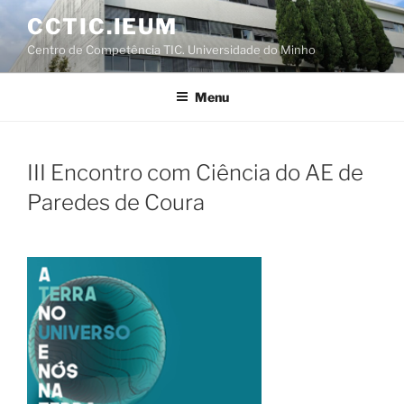
Saltar
CCTIC.IEUM
para
Centro de Competência TIC. Universidade do Minho
o
conteúdo
Menu
III Encontro com Ciência do AE de
Paredes de Coura