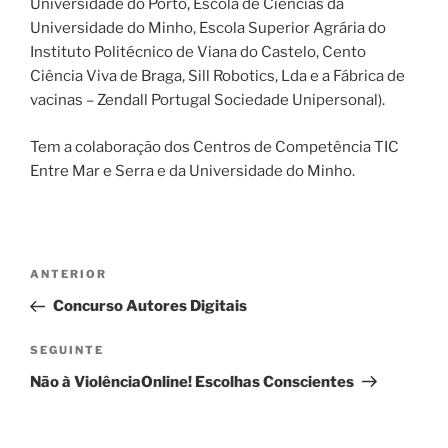
Universidade do Porto, Escola de Ciências da
Universidade do Minho, Escola Superior Agrária do
Instituto Politécnico de Viana do Castelo, Cento
Ciência Viva de Braga, Sill Robotics, Lda e a Fábrica de
vacinas – Zendall Portugal Sociedade Unipersonal).
Tem a colaboração dos Centros de Competência TIC
Entre Mar e Serra e da Universidade do Minho.
Navegação
Conteúdo
ANTERIOR
de
anterior
Concurso Autores Digitais
artigos
Conteúdo
SEGUINTE
seguinte
Não à ViolênciaOnline! Escolhas Conscientes