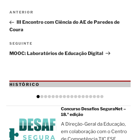
Navegação
Conteúdo
ANTERIOR
de
anterior
III Encontro com Ciência do AE de Paredes de
artigos
Coura
Conteúdo
SEGUINTE
seguinte
MOOC: Laboratórios de Educação Digital
HISTÓRICO
Concurso Desafios SeguraNet –
18.ª edição
A Direção-Geral da Educação,
em colaboração com o Centro
de Competência TIC ESE...