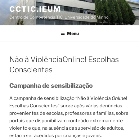
Saltar
CCTIC.IEUM
para
Centro de Competência TIC. Universidade do Minho
o
conteúdo
Menu
Não à ViolênciaOnline! Escolhas
Conscientes
Campanha de sensibilização
A campanha de sensibilização “Não à Violência
Online
!
Escolhas Conscientes” surge após várias denúncias
provenientes de escolas, professores e famílias, sobre
portais que disponibilizam conteúdo extremamente
violento e que, na ausência da supervisão de adultos,
estão a ser acedidos por crianças e jovens.