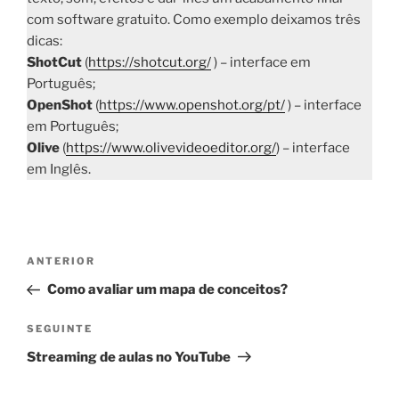
com software gratuito. Como exemplo deixamos três
dicas:
ShotCut
(
https://shotcut.org/
) – interface em
Português;
OpenShot
(
https://www.openshot.org/pt/
) – interface
em Português;
Olive
(
https://www.olivevideoeditor.org/
) – interface
em Inglês.
Navegação
Conteúdo
ANTERIOR
de
anterior
Como avaliar um mapa de conceitos?
artigos
Conteúdo
SEGUINTE
seguinte
Streaming de aulas no YouTube