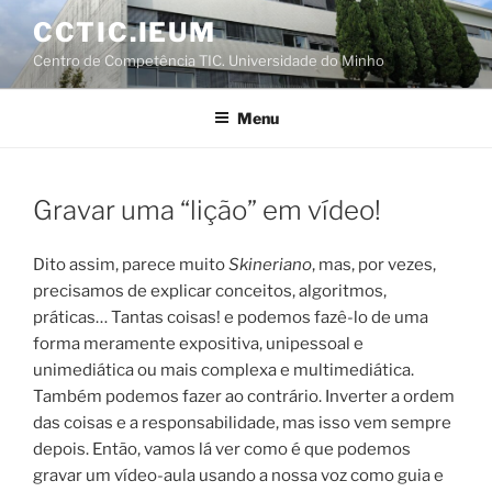
Saltar
CCTIC.IEUM
para
Centro de Competência TIC. Universidade do Minho
o
conteúdo
Menu
Gravar uma “lição” em vídeo!
Dito assim, parece muito
Skineriano
, mas, por vezes,
precisamos de explicar conceitos, algoritmos,
práticas… Tantas coisas! e podemos fazê-lo de uma
forma meramente expositiva, unipessoal e
unimediática ou mais complexa e multimediática.
Também podemos fazer ao contrário. Inverter a ordem
das coisas e a responsabilidade, mas isso vem sempre
depois. Então, vamos lá ver como é que podemos
gravar um vídeo-aula usando a nossa voz como guia e