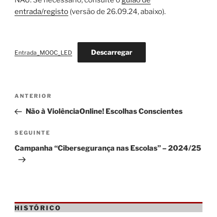
NAU. Se necessário, consulte o
guião de
entrada/registo
(versão de 26.09.24, abaixo).
Descarregar
Entrada_MOOC_LED
Navegação
Conteúdo
ANTERIOR
de
anterior
Não à ViolênciaOnline! Escolhas Conscientes
artigos
Conteúdo
SEGUINTE
seguinte
Campanha “Cibersegurança nas Escolas” – 2024/25
HISTÓRICO