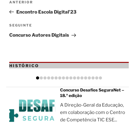
Conteúdo
ANTERIOR
de
anterior
Encontro Escola Digital’23
artigos
Conteúdo
SEGUINTE
seguinte
Concurso Autores Digitais
HISTÓRICO
Concurso Desafios SeguraNet –
18.ª edição
A Direção-Geral da Educação,
em colaboração com o Centro
de Competência TIC ESE...