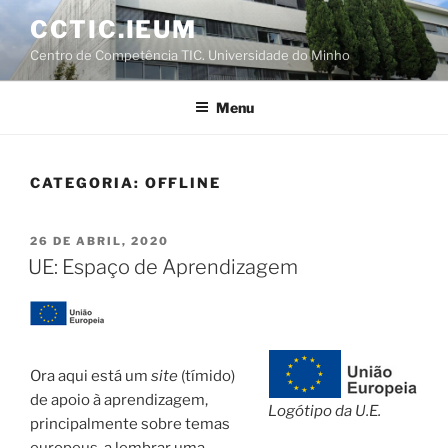
Saltar
CCTIC.IEUM
para
Centro de Competência TIC. Universidade do Minho
o
conteúdo
Menu
CATEGORIA:
OFFLINE
PUBLICADO
26 DE ABRIL, 2020
EM
UE: Espaço de Aprendizagem
Ora aqui está um
site
(tímido)
de apoio à aprendizagem,
Logótipo da U.E.
principalmente sobre temas
europeus, a lembrar uma