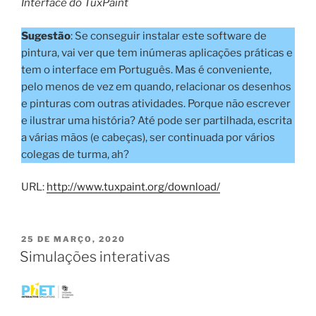
Interface do TuxPaint
Sugestão
: Se conseguir instalar este software de
pintura, vai ver que tem inúmeras aplicações práticas e
tem o interface em Português. Mas é conveniente,
pelo menos de vez em quando, relacionar os desenhos
e pinturas com outras atividades. Porque não escrever
e ilustrar uma história? Até pode ser partilhada, escrita
a várias mãos (e cabeças), ser continuada por vários
colegas de turma, ah?
URL:
http://www.tuxpaint.org/download/
PUBLICADO
25 DE MARÇO, 2020
EM
Simulações interativas