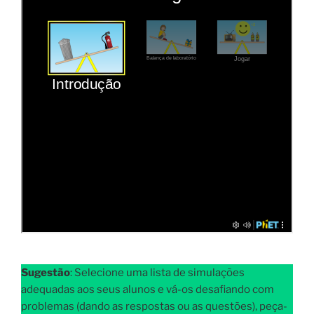
Sugestão
: Selecione uma lista de simulações
adequadas aos seus alunos e vá-os desafiando com
problemas (dando as respostas ou as questões), peça-