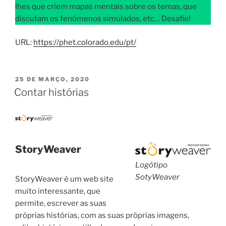
lhes que criem mapas mentais sobre os temas, que
discutam os fenómenos simulados, etc… Desafie!
URL:
https://phet.colorado.edu/pt/
PUBLICADO
25 DE MARÇO, 2020
EM
Contar histórias
StoryWeaver
Logótipo
SotyWeaver
StoryWeaver é um web site
muito interessante, que
permite, escrever as suas
próprias histórias, com as suas próprias imagens,