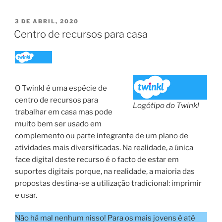
PUBLICADO
3 DE ABRIL, 2020
EM
Centro de recursos para casa
O Twinkl é uma espécie de
centro de recursos para
Logótipo do Twinkl
trabalhar em casa mas pode
muito bem ser usado em
complemento ou parte integrante de um plano de
atividades mais diversificadas. Na realidade, a única
face digital deste recurso é o facto de estar em
suportes digitais porque, na realidade, a maioria das
propostas destina-se a utilização tradicional: imprimir
e usar.
Não há mal nenhum nisso! Para os mais jovens é até