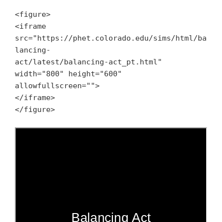
<figure>

<iframe 
src="https://phet.colorado.edu/sims/html/ba
lancing-

act/latest/balancing-act_pt.html" 
width="800" height="600" 

allowfullscreen="">

</iframe>

</figure>