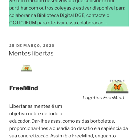
Se tem trabalho desenvolvido que considere útil
partilhar com outros colegas e estiver disponível para
colaborar na Biblioteca Digital DGE, contacte o
CCTIC.IEUM para efetivar essa colaboração…
PUBLICADO
25 DE MARÇO, 2020
EM
Mentes libertas
FreeMind
Logótipo FreeMind
Libertar as mentes é um
objetivo nobre de todo o
educador. Dar-lhes asas, como as das borboletas,
proporcionar-lhes a ousadia do desafio e a sapiência da
sua concretização. Assim é o FreeMind, enquanto