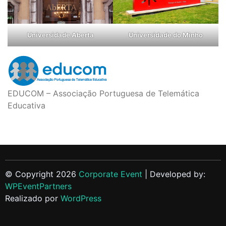
Universidade Aberta
Universidade do Minho
EDUCOM – Associação Portuguesa de Telemática
Educativa
© Copyright 2026
Corporate Event
| Developed by:
WPEventPartners
Realizado por
WordPress