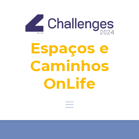
Ignorar
e
ir
para
o
conteúdo
Espaços e
Caminhos
OnLife