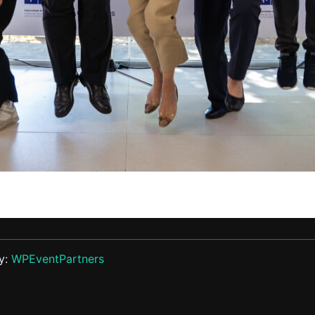
y:
WPEventPartners