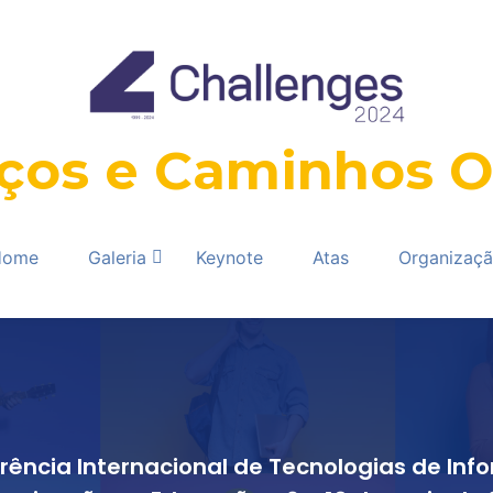
ços e Caminhos O
Home
Galeria
Keynote
Atas
Organizaç
erência Internacional de Tecnologias de In