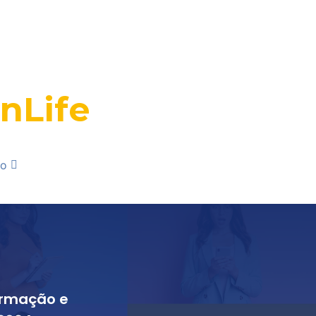
nLife
ão
formação e