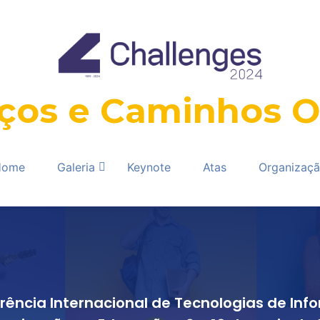
ços e Caminhos O
Home
Galeria
Keynote
Atas
Organizaç
erência Internacional de Tecnologias de In