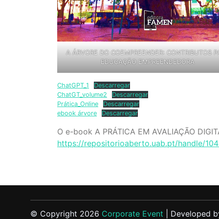
A ÁRVORE DO COEMPREENDER: CONTRIBUTOS P
EDUCAÇÃO EMPREENDEDORA
ChatGPT_1
Descarregar
ChatGT_volume2
Descarregar
Prática_Online
Descarregar
ebook árvore
Descarregar
O e-book A PRÁTICA EM AVALIAÇÃO DIGITA
https://repositorioaberto.uab.pt/handle/10
© Copyright 2026
Corporate Event
| Developed b