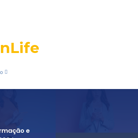
nLife
ão
formação e