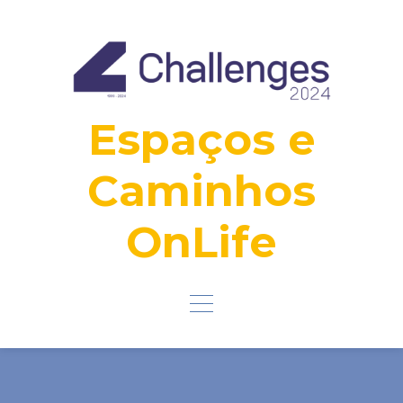
Ignorar
e
ir
para
o
conteúdo
Espaços e
Caminhos
OnLife