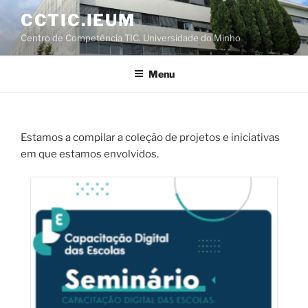
Saltar
CCTIC.IEUM
para
Centro de Competência TIC. Universidade do Minho
o
conteúdo
Menu
Estamos a compilar a coleção de projetos e iniciativas
em que estamos envolvidos.