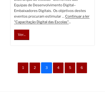
Equipas de Desenvolvimento Digital–
Embaixadores Digitais. Os objetivos destes
eventos procuram estimular …
Continuar a ler
"Capacitação Digital das Escolas"
...
Ver...
1
2
3
4
5
6