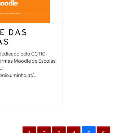
E DAS
AS
dedicado pelo CCTIC-
formas Moodle de Escolas
L:
nio.uminho.pt/...