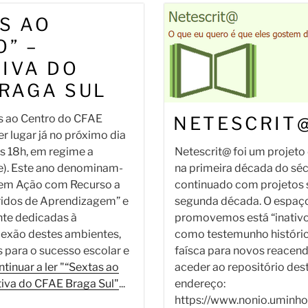
S AO
” –
TIVA DO
BRAGA SUL
s ao Centro do CFAE
NETESCRIT
er lugar já no próximo dia
as 18h, em regime a
Netescrit@ foi um projeto
ne). Este ano denominam-
na primeira década do séc
o em Ação com Recurso a
continuado com projetos 
idos de Aprendizagem” e
segunda década. O espaço
nte dedicadas à
promovemos está “inativo
lexão destes ambientes,
como testemunho históric
 para o sucesso escolar e
faísca para novos reacen
tinuar a ler "“Sextas ao
aceder ao repositório des
ativa do CFAE Braga Sul"
...
endereço:
https://www.nonio.uminho.p