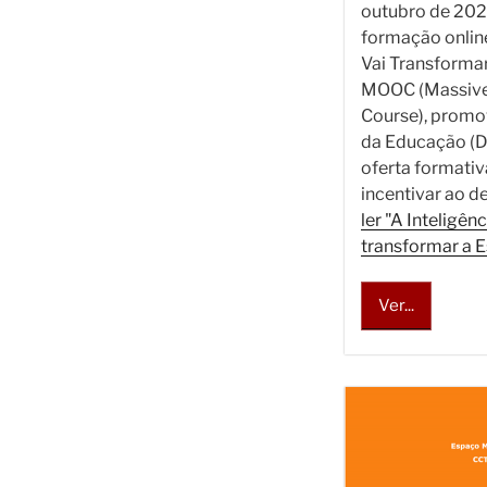
outubro de 2020
formação online 
Vai Transformar
MOOC (Massive
Course), promo
da Educação (D
oferta formativ
incentivar ao d
ler "A Inteligênc
transformar a E
Ver...