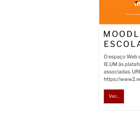
MOODL
ESCOL
O espaço Web 
IE.UM às plata
associadas. UR
https://www2.no
Ver...