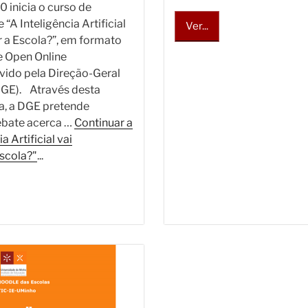
 inicia o curso de
“A Inteligência Artificial
Ver...
 a Escola?”, em formato
 Open Online
vido pela Direção-Geral
GE). Através desta
a, a DGE pretende
ebate acerca …
Continuar a
ia Artificial vai
scola?"
...