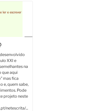
@
 desenvolvido
ulo XXI e
semelhantes na
 que aqui
” mas fica
o e, quem sabe,
dimentos. Pode
te projeto neste
t/netescrita/...