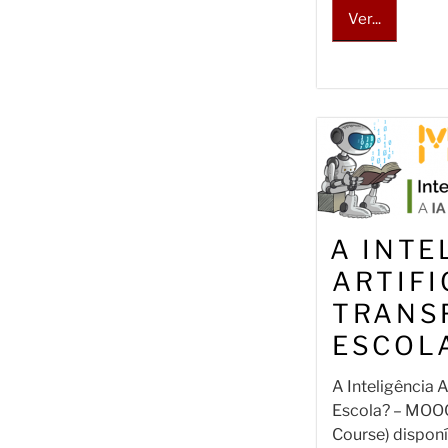
Ver...
A INTE
ARTIFI
TRANS
ESCOL
A Inteligência A
Escola? – MOOC
Course) disponí