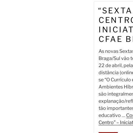
“SEXTA
CENTRO
INICIA
CFAE 
As novas Sexta
Braga/Sul vão t
22 de abril, pel
distância (onli
se “O Currícul
Ambientes Híbr
são integralme
explanação/ref
tão importantes
educativo …
Con
Centro” – Inici