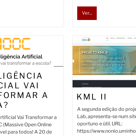
Ver...
LIGÊNCIA
CIAL VAI
FORMAR A
KML II
A?
A segunda edição do proj
Lab, apresenta-se num sit
rtificial Vai Transformar a
oportuno e útil. URL:
 (Massive Open Online
https://www.nonio.uminho.
vel para todos! A 20 de