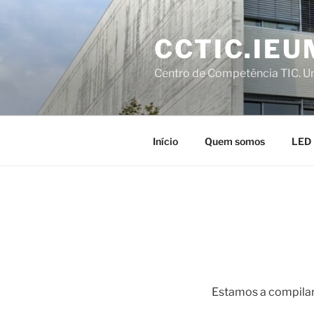
Saltar
para
CCTIC.IEU
o
conteúdo
Centro de Competência TIC. U
Início
Quem somos
LED
Estamos a compilar 