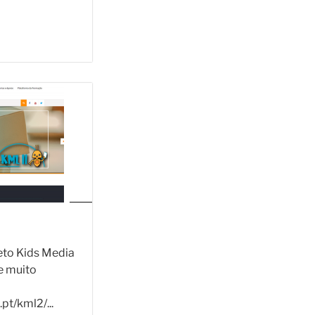
eto Kids Media
e muito
pt/kml2/...