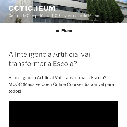
Saltar
CCTIC.IEUM
para
Centro de Competência TIC. Universidade do Minho
o
conteúdo
Menu
A Inteligência Artificial vai
transformar a Escola?
A Inteligência Artificial Vai Transformar a Escola? –
MOOC (Massive Open Online Course) disponível para
todos!