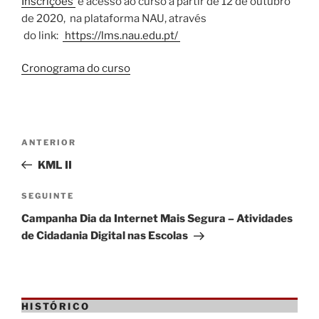
Inscrições
e acesso ao curso a partir de 12 de outubro
de 2020, na plataforma NAU, através
do link:
https://lms.nau.edu.pt/
Cronograma do curso
Navegação
Conteúdo
ANTERIOR
de
anterior
KML II
artigos
Conteúdo
SEGUINTE
seguinte
Campanha Dia da Internet Mais Segura – Atividades
de Cidadania Digital nas Escolas
HISTÓRICO