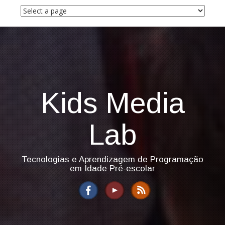
S
k
i
p
t
o
c
o
n
Kids Media
t
e
n
Lab
t
Tecnologias e Aprendizagem de Programação
em Idade Pré-escolar