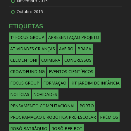
Novembro 2015
Outubro 2015
ETIQUETAS
1º FOCUS GROUP
APRESENTAÇÃO PROJETO
ATIVIDADES CRIANÇAS
AVEIRO
BRAGA
CLEMENTONI
COIMBRA
CONGRESSOS
CROWDFUNDING
EVENTOS CIENTÍFICOS
FOCUS GROUP
FORMAÇÃO
KIT JARDIM DE INFÂNCIA
NOTÍCIAS
NOVIDADES
PENSAMENTO COMPUTACIONAL
PORTO
PROGRAMAÇÃO E ROBÓTICA PRÉ-ESCOLAR
PRÉMIOS
ROBÔ BATRÁQUIO
ROBÔ BEE-BOT