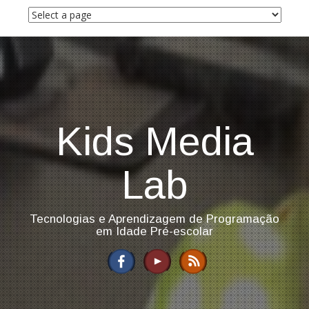
S
k
i
p
t
o
c
o
n
Kids Media
t
e
n
Lab
t
Tecnologias e Aprendizagem de Programação
em Idade Pré-escolar