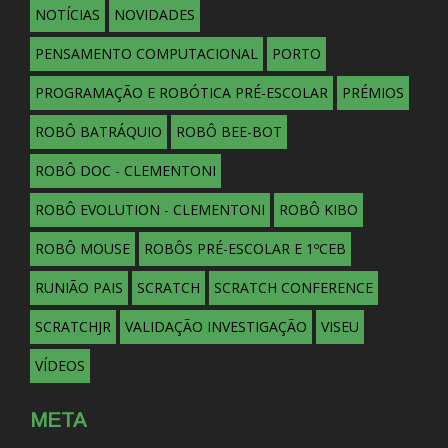
NOTÍCIAS
NOVIDADES
PENSAMENTO COMPUTACIONAL
PORTO
PROGRAMAÇÃO E ROBÓTICA PRÉ-ESCOLAR
PRÉMIOS
ROBÔ BATRÁQUIO
ROBÔ BEE-BOT
ROBÔ DOC - CLEMENTONI
ROBÔ EVOLUTION - CLEMENTONI
ROBÔ KIBO
ROBÔ MOUSE
ROBÔS PRÉ-ESCOLAR E 1ºCEB
RUNIÃO PAIS
SCRATCH
SCRATCH CONFERENCE
SCRATCHJR
VALIDAÇÃO INVESTIGAÇÃO
VISEU
VÍDEOS
META