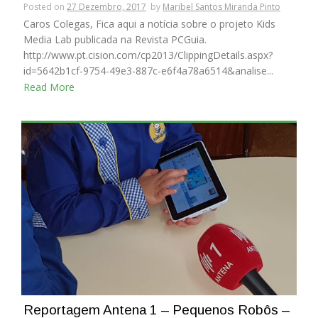
Posted on
27 Dezembro, 2017
by
Maribel Santos Miranda Pinto
Caros Colegas, Fica aqui a notícia sobre o projeto Kids
Media Lab publicada na Revista PCGuia.
http://www.pt.cision.com/cp2013/ClippingDetails.aspx?
id=5642b1cf-9754-49e3-887c-e6f4a78a6514&analise...
Read More
Reportagem Antena 1 – Pequenos Robôs –