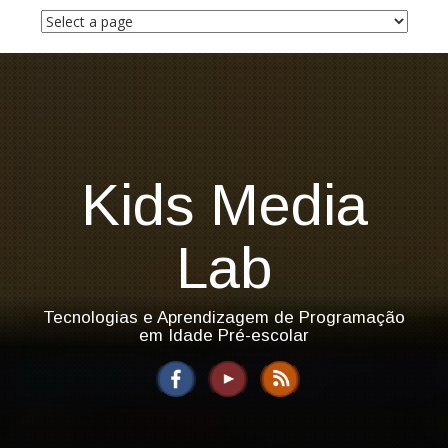
S
k
i
p
t
o
c
o
n
Kids Media
t
e
n
Lab
t
Tecnologias e Aprendizagem de Programação
em Idade Pré-escolar