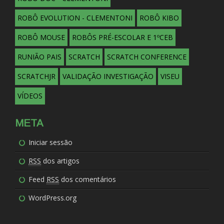
ROBÔ EVOLUTION - CLEMENTONI
ROBÔ KIBO
ROBÔ MOUSE
ROBÔS PRÉ-ESCOLAR E 1ºCEB
RUNIÃO PAIS
SCRATCH
SCRATCH CONFERENCE
SCRATCHJR
VALIDAÇÃO INVESTIGAÇÃO
VISEU
VÍDEOS
META
Iniciar sessão
RSS
dos artigos
Feed
RSS
dos comentários
WordPress.org