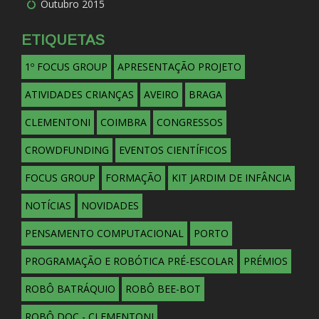
Outubro 2015
ETIQUETAS
1º FOCUS GROUP
APRESENTAÇÃO PROJETO
ATIVIDADES CRIANÇAS
AVEIRO
BRAGA
CLEMENTONI
COIMBRA
CONGRESSOS
CROWDFUNDING
EVENTOS CIENTÍFICOS
FOCUS GROUP
FORMAÇÃO
KIT JARDIM DE INFÂNCIA
NOTÍCIAS
NOVIDADES
PENSAMENTO COMPUTACIONAL
PORTO
PROGRAMAÇÃO E ROBÓTICA PRÉ-ESCOLAR
PRÉMIOS
ROBÔ BATRÁQUIO
ROBÔ BEE-BOT
ROBÔ DOC - CLEMENTONI