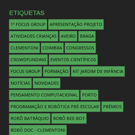
ETIQUETAS
1º FOCUS GROUP
APRESENTAÇÃO PROJETO
ATIVIDADES CRIANÇAS
AVEIRO
BRAGA
CLEMENTONI
COIMBRA
CONGRESSOS
CROWDFUNDING
EVENTOS CIENTÍFICOS
FOCUS GROUP
FORMAÇÃO
KIT JARDIM DE INFÂNCIA
NOTÍCIAS
NOVIDADES
PENSAMENTO COMPUTACIONAL
PORTO
PROGRAMAÇÃO E ROBÓTICA PRÉ-ESCOLAR
PRÉMIOS
ROBÔ BATRÁQUIO
ROBÔ BEE-BOT
ROBÔ DOC - CLEMENTONI