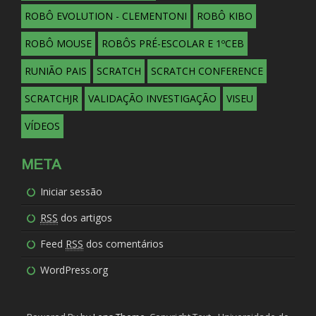
ROBÔ EVOLUTION - CLEMENTONI
ROBÔ KIBO
ROBÔ MOUSE
ROBÔS PRÉ-ESCOLAR E 1ºCEB
RUNIÃO PAIS
SCRATCH
SCRATCH CONFERENCE
SCRATCHJR
VALIDAÇÃO INVESTIGAÇÃO
VISEU
VÍDEOS
META
Iniciar sessão
RSS
dos artigos
Feed
RSS
dos comentários
WordPress.org