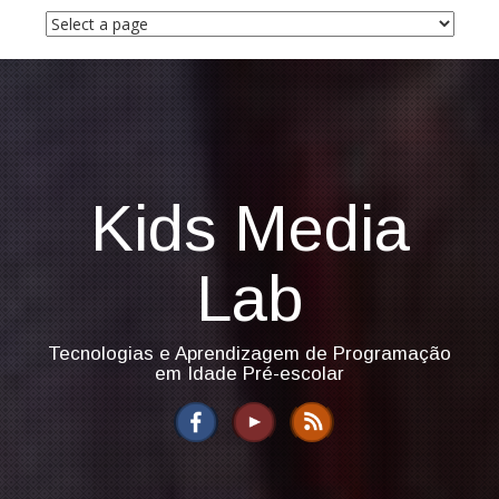
S
k
i
p
t
o
c
o
n
Kids Media
t
e
n
Lab
t
Tecnologias e Aprendizagem de Programação
em Idade Pré-escolar