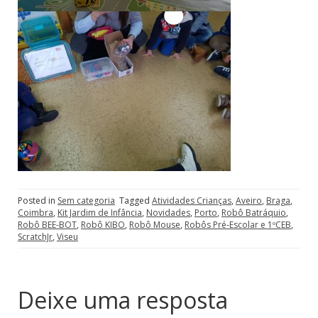
Posted in
Sem categoria
Tagged
Atividades Crianças
,
Aveiro
,
Braga
,
Coimbra
,
Kit Jardim de Infância
,
Novidades
,
Porto
,
Robô Batráquio
,
Robô BEE-BOT
,
Robô KIBO
,
Robô Mouse
,
Robôs Pré-Escolar e 1ºCEB
,
ScratchJr
,
Viseu
Deixe uma resposta