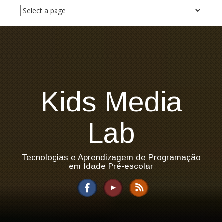
S
k
i
p
t
o
c
o
n
Kids Media
t
e
n
Lab
t
Tecnologias e Aprendizagem de Programação
em Idade Pré-escolar