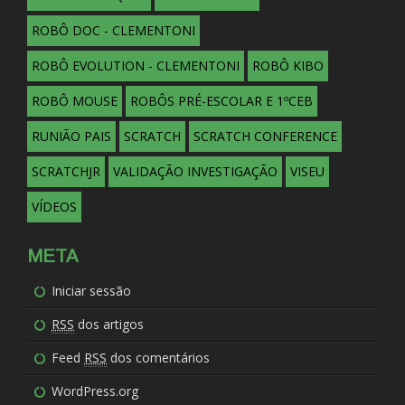
ROBÔ DOC - CLEMENTONI
ROBÔ EVOLUTION - CLEMENTONI
ROBÔ KIBO
ROBÔ MOUSE
ROBÔS PRÉ-ESCOLAR E 1ºCEB
RUNIÃO PAIS
SCRATCH
SCRATCH CONFERENCE
SCRATCHJR
VALIDAÇÃO INVESTIGAÇÃO
VISEU
VÍDEOS
META
Iniciar sessão
RSS
dos artigos
Feed
RSS
dos comentários
WordPress.org