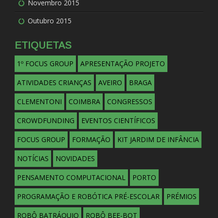
Novembro 2015
Outubro 2015
ETIQUETAS
1º FOCUS GROUP
APRESENTAÇÃO PROJETO
ATIVIDADES CRIANÇAS
AVEIRO
BRAGA
CLEMENTONI
COIMBRA
CONGRESSOS
CROWDFUNDING
EVENTOS CIENTÍFICOS
FOCUS GROUP
FORMAÇÃO
KIT JARDIM DE INFÂNCIA
NOTÍCIAS
NOVIDADES
PENSAMENTO COMPUTACIONAL
PORTO
PROGRAMAÇÃO E ROBÓTICA PRÉ-ESCOLAR
PRÉMIOS
ROBÔ BATRÁQUIO
ROBÔ BEE-BOT