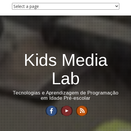
S
k
i
p
t
o
c
o
n
Kids Media
t
e
n
Lab
t
Tecnologias e Aprendizagem de Programação
em Idade Pré-escolar