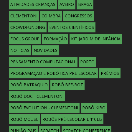
ATIVIDADES CRIANÇAS
AVEIRO
BRAGA
CLEMENTONI
COIMBRA
CONGRESSOS
CROWDFUNDING
EVENTOS CIENTÍFICOS
FOCUS GROUP
FORMAÇÃO
KIT JARDIM DE INFÂNCIA
NOTÍCIAS
NOVIDADES
PENSAMENTO COMPUTACIONAL
PORTO
PROGRAMAÇÃO E ROBÓTICA PRÉ-ESCOLAR
PRÉMIOS
ROBÔ BATRÁQUIO
ROBÔ BEE-BOT
ROBÔ DOC - CLEMENTONI
ROBÔ EVOLUTION - CLEMENTONI
ROBÔ KIBO
ROBÔ MOUSE
ROBÔS PRÉ-ESCOLAR E 1ºCEB
RUNIÃO PAIS
SCRATCH
SCRATCH CONFERENCE