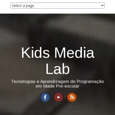
S
k
i
p
t
o
c
o
n
Kids Media
t
e
n
Lab
t
Tecnologias e Aprendizagem de Programação
em Idade Pré-escolar