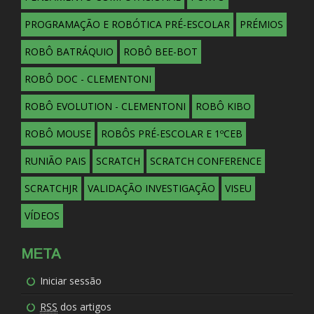
PROGRAMAÇÃO E ROBÓTICA PRÉ-ESCOLAR
PRÉMIOS
ROBÔ BATRÁQUIO
ROBÔ BEE-BOT
ROBÔ DOC - CLEMENTONI
ROBÔ EVOLUTION - CLEMENTONI
ROBÔ KIBO
ROBÔ MOUSE
ROBÔS PRÉ-ESCOLAR E 1ºCEB
RUNIÃO PAIS
SCRATCH
SCRATCH CONFERENCE
SCRATCHJR
VALIDAÇÃO INVESTIGAÇÃO
VISEU
VÍDEOS
META
Iniciar sessão
RSS
dos artigos