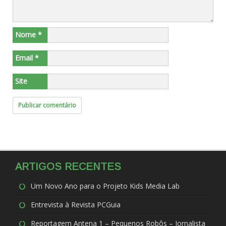
Nome
*
Email
*
Site
ARTIGOS RECENTES
Um Novo Ano para o Projeto Kids Media Lab
Entrevista à Revista PCGuia
Reportagem Antena 1 – Pequenos Robôs – Jornalista