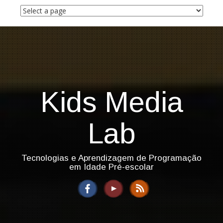
S
k
i
p
t
o
c
o
n
Kids Media
t
e
n
Lab
t
Tecnologias e Aprendizagem de Programação
em Idade Pré-escolar