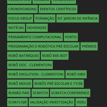
CROWDFUNDING
EVENTOS CIENTÍFICOS
FOCUS GROUP
FORMAÇÃO
KIT JARDIM DE INFÂNCIA
NOTÍCIAS
NOVIDADES
PENSAMENTO COMPUTACIONAL
PORTO
PROGRAMAÇÃO E ROBÓTICA PRÉ-ESCOLAR
PRÉMIOS
ROBÔ BATRÁQUIO
ROBÔ BEE-BOT
ROBÔ DOC - CLEMENTONI
ROBÔ EVOLUTION - CLEMENTONI
ROBÔ KIBO
ROBÔ MOUSE
ROBÔS PRÉ-ESCOLAR E 1ºCEB
RUNIÃO PAIS
SCRATCH
SCRATCH CONFERENCE
SCRATCHJR
VALIDAÇÃO INVESTIGAÇÃO
VISEU