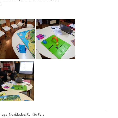
!
Braga
,
Novidades
,
Runião Pais