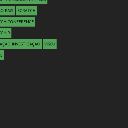
O PAIS
SCRATCH
TCH CONFERENCE
TCHJR
DAÇÃO INVESTIGAÇÃO
VISEU
OS