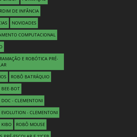
ARDIM DE INFÂNCIA
IAS
NOVIDADES
AMENTO COMPUTACIONAL
O
RAMAÇÃO E ROBÓTICA PRÉ-
LAR
IOS
ROBÔ BATRÁQUIO
 BEE-BOT
 DOC - CLEMENTONI
 EVOLUTION - CLEMENTONI
 KIBO
ROBÔ MOUSE
 PRÉ-ESCOLAR E 1ºCEB