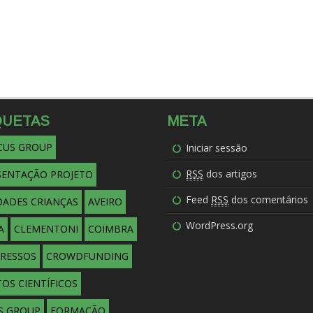
QUETAS
META
OCUS GROUP
Iniciar sessão
RSS
dos artigos
SENTAÇÃO PROJETO
Feed
RSS
dos comentários
DADES CRIANÇAS
AVEIRO
WordPress.org
A
CLEMENTONI
COIMBRA
RESSOS
CROWDFUNDING
OS CIENTÍFICOS
S GROUP
FORMAÇÃO