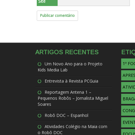
Site
ARTIGOS RECENTES
ETI
1º F
Um Novo Ano para o Projeto
Kids Media Lab
APRE
Entrevista à Revista PCGuia
ATIVI
Reportagem Antena 1 –
Pequenos Robôs – Jornalista Miguel
BRAG
Soares
CONG
Robô DOC – Espanhol
EVENT
Atividades Colégio na Maia com
o Robô DOC
FOCU