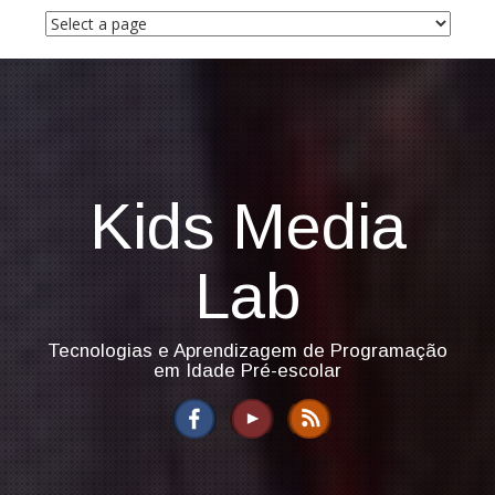
S
k
i
p
t
o
c
o
n
Kids Media
t
e
n
Lab
t
Tecnologias e Aprendizagem de Programação
em Idade Pré-escolar