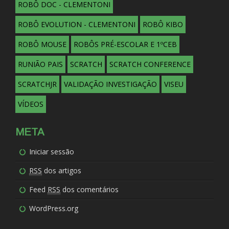
ROBÔ DOC - CLEMENTONI
ROBÔ EVOLUTION - CLEMENTONI
ROBÔ KIBO
ROBÔ MOUSE
ROBÔS PRÉ-ESCOLAR E 1ºCEB
RUNIÃO PAIS
SCRATCH
SCRATCH CONFERENCE
SCRATCHJR
VALIDAÇÃO INVESTIGAÇÃO
VISEU
VÍDEOS
META
Iniciar sessão
RSS
dos artigos
Feed
RSS
dos comentários
WordPress.org