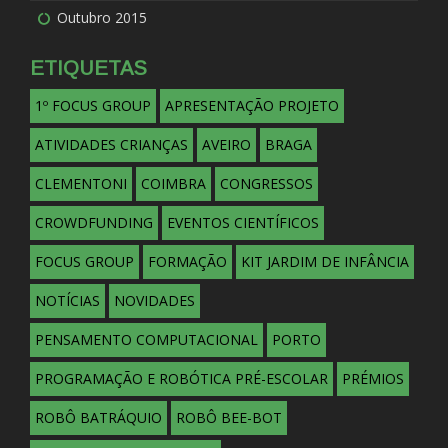
Outubro 2015
ETIQUETAS
1º FOCUS GROUP
APRESENTAÇÃO PROJETO
ATIVIDADES CRIANÇAS
AVEIRO
BRAGA
CLEMENTONI
COIMBRA
CONGRESSOS
CROWDFUNDING
EVENTOS CIENTÍFICOS
FOCUS GROUP
FORMAÇÃO
KIT JARDIM DE INFÂNCIA
NOTÍCIAS
NOVIDADES
PENSAMENTO COMPUTACIONAL
PORTO
PROGRAMAÇÃO E ROBÓTICA PRÉ-ESCOLAR
PRÉMIOS
ROBÔ BATRÁQUIO
ROBÔ BEE-BOT