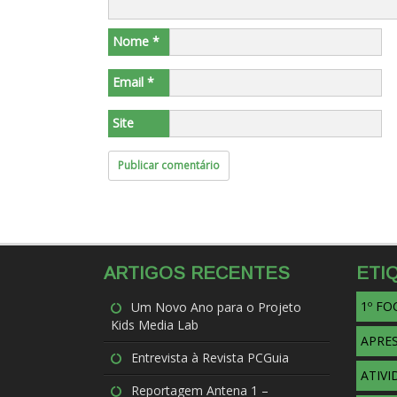
Nome
*
Email
*
Site
ARTIGOS RECENTES
ETI
1º F
Um Novo Ano para o Projeto
Kids Media Lab
APRE
Entrevista à Revista PCGuia
ATIVI
Reportagem Antena 1 –