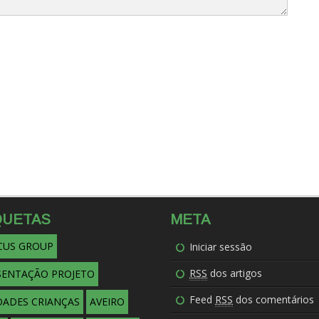
QUETAS
META
OCUS GROUP
Iniciar sessão
RSS
dos artigos
SENTAÇÃO PROJETO
Feed
RSS
dos comentários
DADES CRIANÇAS
AVEIRO