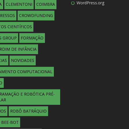
WordPress.org
A
CLEMENTONI
COIMBRA
RESSOS
CROWDFUNDING
OS CIENTÍFICOS
S GROUP
FORMAÇÃO
ARDIM DE INFÂNCIA
IAS
NOVIDADES
AMENTO COMPUTACIONAL
O
RAMAÇÃO E ROBÓTICA PRÉ-
LAR
IOS
ROBÔ BATRÁQUIO
 BEE-BOT