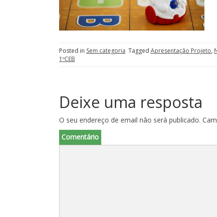
Posted in
Sem categoria
Tagged
Apresentação Projeto
,
N
1ºCEB
Deixe uma resposta
O seu endereço de email não será publicado.
Camp
Comentário