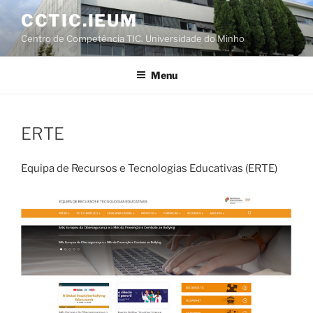
Saltar
CCTIC.IEUM
para
Centro de Competência TIC. Universidade do Minho
o
conteúdo
Menu
ERTE
Equipa de Recursos e Tecnologias Educativas (ERTE)