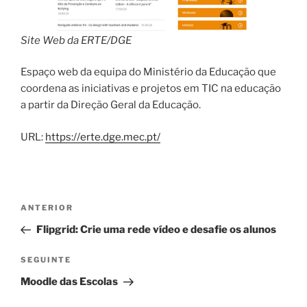
Site Web da ERTE/DGE
Espaço web da equipa do Ministério da Educação que
coordena as iniciativas e projetos em TIC na educação
a partir da Direção Geral da Educação.
URL:
https://erte.dge.mec.pt/
Navegação
Conteúdo
ANTERIOR
de
anterior
Flipgrid: Crie uma rede vídeo e desafie os alunos
artigos
Conteúdo
SEGUINTE
seguinte
Moodle das Escolas