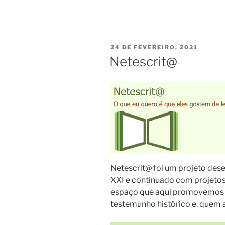
PUBLICADO
24 DE FEVEREIRO, 2021
EM
Netescrit@
Netescrit@ foi um projeto des
XXI e continuado com projeto
espaço que aqui promovemos e
testemunho histórico e, quem 