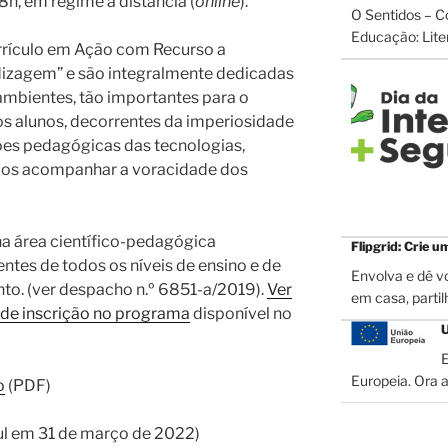
18h, em regime a distância (
online
).
O Sentidos – C
Educação: Liter
rículo em Ação com Recurso a
izagem” e são integralmente dedicadas
ambientes, tão importantes para o
os alunos, decorrentes da imperiosidade
ões pedagógicas das tecnologias,
mos acompanhar a voracidade dos
a área científico-pedagógica
Flipgrid: Crie u
entes de todos os níveis de ensino e de
Envolva e dê vo
to. (ver despacho n.º 6851-a/2019).
Ver
em casa, partil
de inscrição no programa
disponível no
U
E
Europeia. Ora a
o
(PDF)
l em 31 de março de 2022)