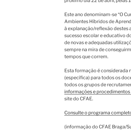
próximo dia 22 de abril, pelas 
Este ano denominam-se “O Cur
Ambientes Híbridos de Aprend
à explanação/reflexão destes 
sucesso escolar e educativo d
de novas e adequadas utilizaç
sempre na mira de conseguir
tempos que correm.
Esta formação é considerada n
(específica) para todos os doc
todos os grupos de recrutamen
informações e procedimentos 
site do CFAE.
Consulte o programa complet
(informação do CFAE Braga/Su