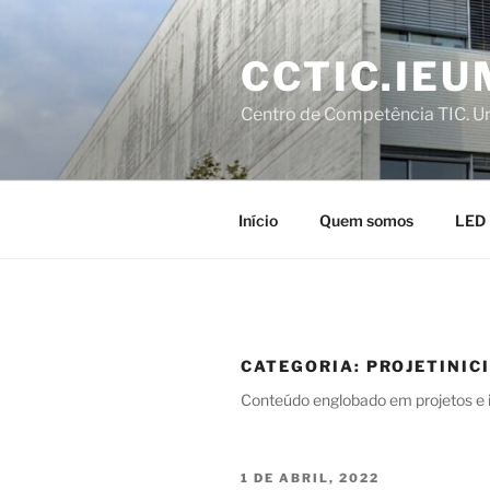
Saltar
para
CCTIC.IEU
o
conteúdo
Centro de Competência TIC. U
Início
Quem somos
LED
CATEGORIA:
PROJETINIC
Conteúdo englobado em projetos e in
PUBLICADO
1 DE ABRIL, 2022