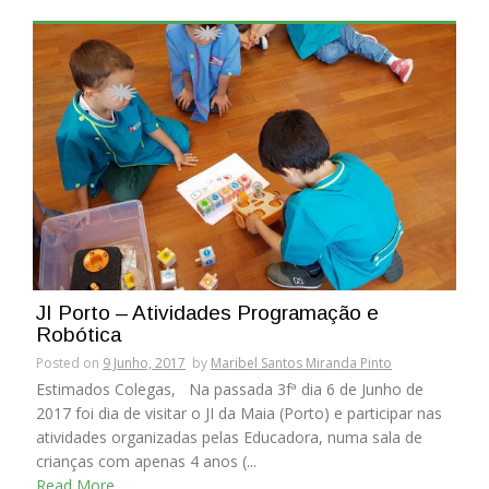
JI Porto – Atividades Programação e
Robótica
Posted on
9 Junho, 2017
by
Maribel Santos Miranda Pinto
Estimados Colegas, Na passada 3fª dia 6 de Junho de
2017 foi dia de visitar o JI da Maia (Porto) e participar nas
atividades organizadas pelas Educadora, numa sala de
crianças com apenas 4 anos (...
Read More