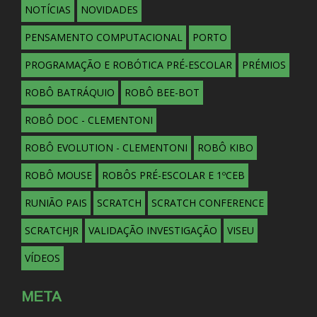
NOTÍCIAS
NOVIDADES
PENSAMENTO COMPUTACIONAL
PORTO
PROGRAMAÇÃO E ROBÓTICA PRÉ-ESCOLAR
PRÉMIOS
ROBÔ BATRÁQUIO
ROBÔ BEE-BOT
ROBÔ DOC - CLEMENTONI
ROBÔ EVOLUTION - CLEMENTONI
ROBÔ KIBO
ROBÔ MOUSE
ROBÔS PRÉ-ESCOLAR E 1ºCEB
RUNIÃO PAIS
SCRATCH
SCRATCH CONFERENCE
SCRATCHJR
VALIDAÇÃO INVESTIGAÇÃO
VISEU
VÍDEOS
META