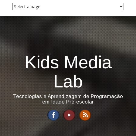
S
k
i
p
t
o
c
o
n
Kids Media
t
e
n
Lab
t
Tecnologias e Aprendizagem de Programação
em Idade Pré-escolar